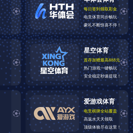
何NBA球员都能够打出巨星级别的数据，