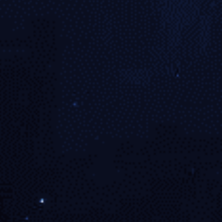
2026-05-29
周三竞彩篮球分析：马刺占优形势雷霆主场
本篇文章将对即将进行的周三竞彩篮球比赛进行分析，
2026-07-16