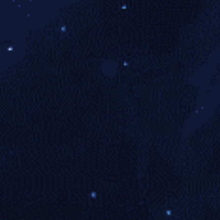
基德谈浓眉伤情恢复乐观六周内无需手术
在近期的篮球新闻中，基德谈到了浓眉（安东尼·戴维
2026-05-19
马竞与莱昂纳多达成租借协议附带4000万
近日，西甲豪门马德里竞技（马竞）与巴西球星莱昂纳