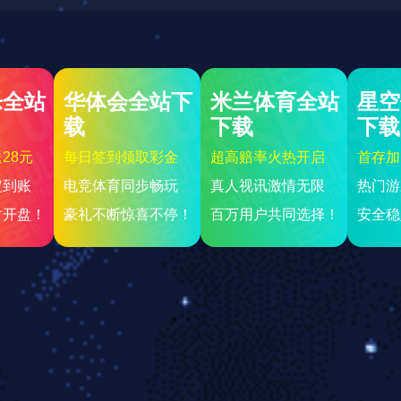
泛的讨论，也让我们重新审视了布朗尼作为一名年轻球员所面临
的独特性、他所受影响的环境，以及对未来发展的展望，以期更
员通过自身的努力和团队支持展现出卓越的数据表现。大多数情况
系等。然而，这并不意味着每位球员都能轻松达到这样的高度。
到的训练资源，对一个球员的发展至关重要。在进入NBA之前，
联赛时，相对容易适应并产生亮眼的数据。
定个别球员能否打出高水平数据的重要因素。一支强大的球队往
得到更好的统计数字。这种情况下，其他队友之间配合默契也会
备受瞩目。他不仅承载着家族光环，还肩负着公众对他的期待。然