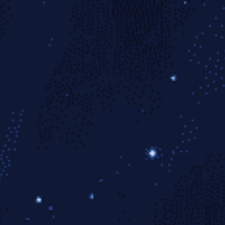
价。
于父亲这样伟大人物阴影下，他必须更加努力才能证明自己。此
能否迅速打出巨星数据的重要因素。
理来自媒体和粉丝们过高期望值带来的压力，这或许会影响到他
异表现。
化程度极高的平台。对于年轻球员而言，他们所处球队文化、管理
尤为复杂，因为他的身份使得他常常置身于聚光灯下。
同。有些球队愿意给予年轻人更多实验和锻炼机会，而另一些则
台来施展才华，将很难实现突破性的进展。
播速度加快的问题。无论是赞美还是批评，都可能瞬间蔓延开来