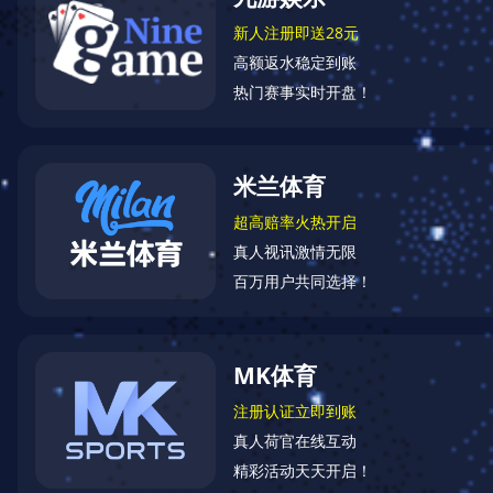
夸梅：任何NBA球员都
2026-07-09 04:03
40 次阅读
首页
/
体育头条
在当今的NBA联盟中，球员们的表现和数