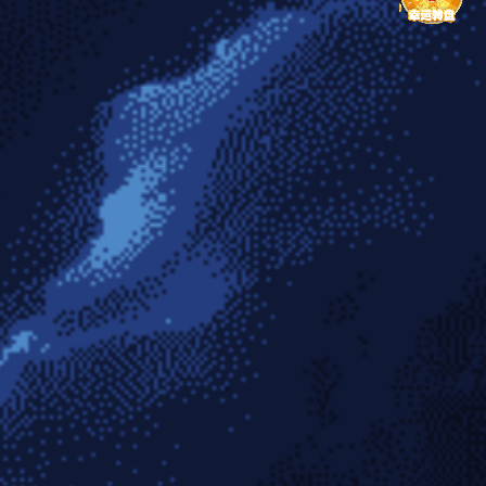
的技能，并积极融入团队战术，将有机会逐
高自身竞技水平。而且，通过不断参加各种
属于布朗尼自己的辉煌时刻！
来发展的深入思考。从玩家自身条件，到外
，让我们共同期待他的成长历程！