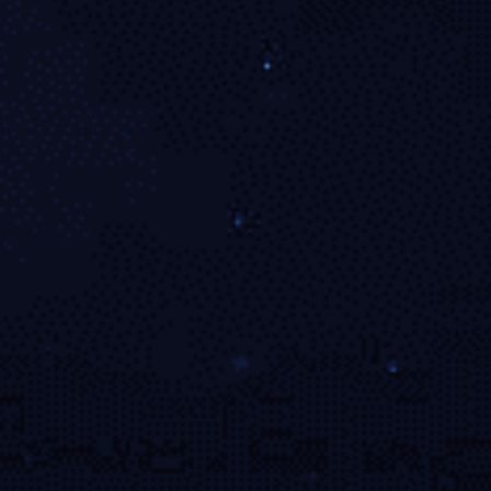
逐渐渗透到各个领域，足球运动也不例外...
6中罚球全中轻
斯的表现令人瞩目，他在上半场的精彩发...